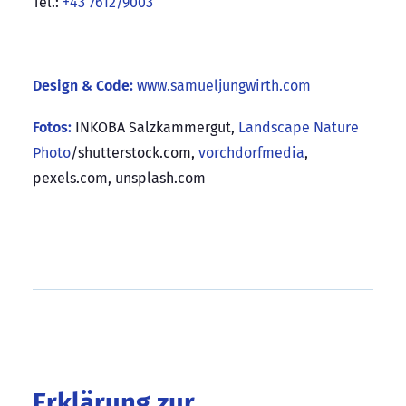
Tel.:
+43 7612/9003
Design & Code:
www.samueljungwirth.com
Fotos:
INKOBA Salzkammergut,
Landscape Nature
Photo
/shutterstock.com,
vorchdorfmedia
,
pexels.com, unsplash.com
Erklärung zur